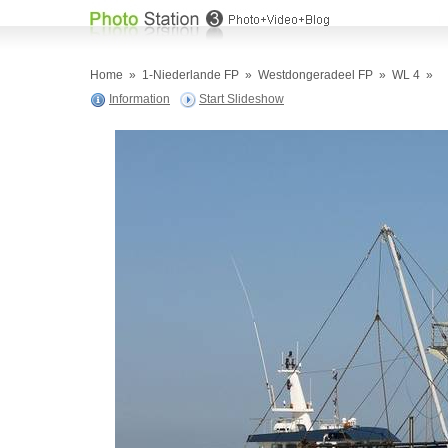
Home
»
1-Niederlande FP
»
Westdongeradeel FP
»
WL 4
»
Information
Start Slideshow